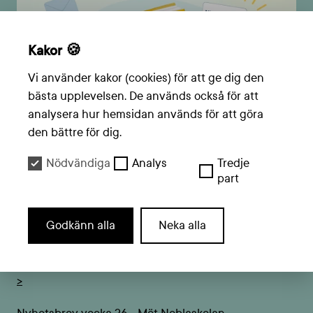
Kakor 🍪
Vi använder kakor (cookies) för att ge dig den
bästa upplevelsen. De används också för att
analysera hur hemsidan används för att göra
den bättre för dig.
Nödvändiga
Analys
Tredje
part
Välkomstmail - bekräftelse på anmälan Den stora
Godkänn alla
Neka alla
läsutmaningen 2025 >
Nyhetsbrev vecka 35 - Tävlingsstart närmar sig 📚❤️
>