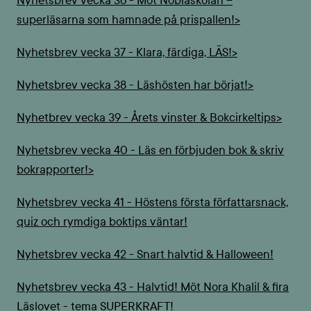
Nyhetsbrev vecka 36 - Möt Noblaskolan –
superläsarna som hamnade på prispallen!>
Nyhetsbrev vecka 37 - Klara, färdiga, LÄS!>
Nyhetsbrev vecka 38 - Läshösten har börjat!>
Nyhetbrev vecka 39 - Årets vinster & Bokcirkeltips>
Nyhetsbrev vecka 40 - Läs en förbjuden bok & skriv
bokrapporter!>
Nyhetsbrev vecka 41 - Höstens första författarsnack,
quiz och rymdiga boktips väntar!
Nyhetsbrev vecka 42 - Snart halvtid & Halloween!
Nyhetsbrev vecka 43 - Halvtid! Möt Nora Khalil & fira
Läslovet - tema SUPERKRAFT!